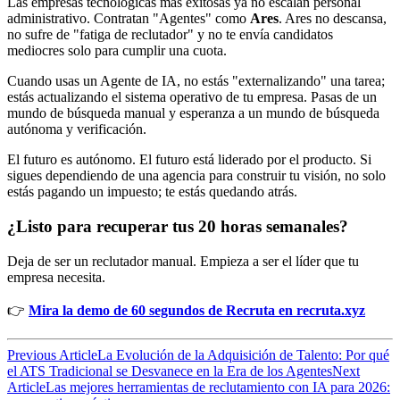
Las empresas tecnológicas más exitosas ya no escalan personal
administrativo. Contratan "Agentes" como
Ares
. Ares no descansa,
no sufre de "fatiga de reclutador" y no te envía candidatos
mediocres solo para cumplir una cuota.
Cuando usas un Agente de IA, no estás "externalizando" una tarea;
estás actualizando el sistema operativo de tu empresa. Pasas de un
mundo de búsqueda manual y esperanza a un mundo de búsqueda
autónoma y verificación.
El futuro es autónomo. El futuro está liderado por el producto. Si
sigues dependiendo de una agencia para construir tu visión, no solo
estás pagando un impuesto; te estás quedando atrás.
¿Listo para recuperar tus 20 horas semanales?
Deja de ser un reclutador manual. Empieza a ser el líder que tu
empresa necesita.
👉
Mira la demo de 60 segundos de Recruta en recruta.xyz
Previous Article
La Evolución de la Adquisición de Talento: Por qué
el ATS Tradicional se Desvanece en la Era de los Agentes
Next
Article
Las mejores herramientas de reclutamiento con IA para 2026: