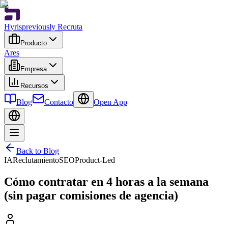
Hyris
previously Recruta
Producto
Ares
Empresa
Recursos
Blog
Contacto
Open App
Back to Blog
IA
Reclutamiento
SEO
Product-Led
Cómo contratar en 4 horas a la semana
(sin pagar comisiones de agencia)