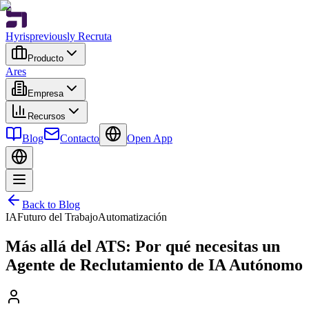
Hyris
previously Recruta
Producto
Ares
Empresa
Recursos
Blog
Contacto
Open App
Back to Blog
IA
Futuro del Trabajo
Automatización
Más allá del ATS: Por qué necesitas un
Agente de Reclutamiento de IA Autónomo