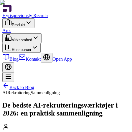
Hyris
previously Recruta
Produkt
Ares
Virksomhed
Ressourcer
Blog
Kontakt
Open App
Back to Blog
AI
Rekruttering
Sammenligning
De bedste AI-rekrutteringsværktøjer i
2026: en praktisk sammenligning