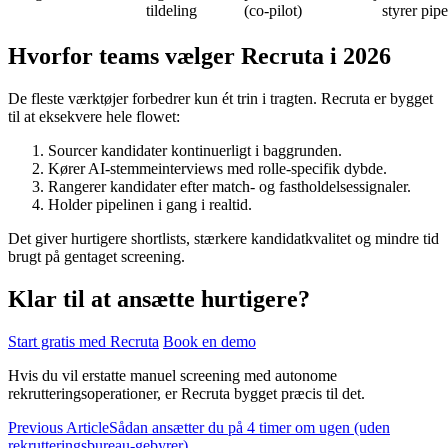
tildeling
(co-pilot)
styrer pip
Hvorfor teams vælger Recruta i 2026
De fleste værktøjer forbedrer kun ét trin i tragten. Recruta er bygget
til at eksekvere hele flowet:
Sourcer kandidater kontinuerligt i baggrunden.
Kører AI-stemmeinterviews med rolle-specifik dybde.
Rangerer kandidater efter match- og fastholdelsessignaler.
Holder pipelinen i gang i realtid.
Det giver hurtigere shortlists, stærkere kandidatkvalitet og mindre tid
brugt på gentaget screening.
Klar til at ansætte hurtigere?
Start gratis med Recruta
Book en demo
Hvis du vil erstatte manuel screening med autonome
rekrutteringsoperationer, er Recruta bygget præcis til det.
Previous Article
Sådan ansætter du på 4 timer om ugen (uden
rekrutteringsbureau-gebyrer)