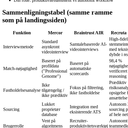
Din rolle: produktivitetsassistent vs autonomt workflow
Sammenligningstabel (samme ramme
som på landingssiden)
Funktion
Mercor
Braintrust AIR
Recruta 
High-fidel
Standard
Samtalebaserede AI-
stemmeint
Interviewmetode
asynkront
videointerviews
med tekni
videointerview
dybde i rea
Baseret på
98,4 %
Baseret på
profildata
nøjagtigh
Match-nøjagtighed
automatiske
("Professional
verificeret
scorecards
Genome")
reasoning
Prædiktiv
Ikke
Fokus på filtrering,
risikoanal
Fastholdelsesanalyse
tilgængelig /
ikke fastholdelse
opsigelse 
ikke prædiktiv
ansættelse
Lukket
Autonom 
Integration med
Sourcing
proprietær
sourcing p
eksisterende ATS
database
af hele net
Vent på
Recruiter-
Autonomt
Brugerrolle
algoritmens
produktivitetsværktøj
teammedle