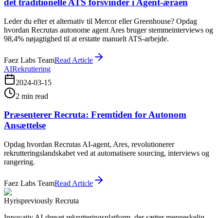
det traditionelle ATS forsvinder i Agent-æraen
Leder du efter et alternativ til Mercor eller Greenhouse? Opdag
hvordan Recrutas autonome agent Ares bruger stemmeinterviews og
98,4% nøjagtighed til at erstatte manuelt ATS-arbejde.
Faez Labs Team
Read Article
AI
Rekruttering
2024-03-15
2
min read
Præsenterer Recruta: Fremtiden for Autonom
Ansættelse
Opdag hvordan Recrutas AI-agent, Ares, revolutionerer
rekrutteringslandskabet ved at automatisere sourcing, interviews og
rangering.
Faez Labs Team
Read Article
Hyris
previously Recruta
Innovativ AI-drevet rekrutteringsplatform, der sætter menneskelig