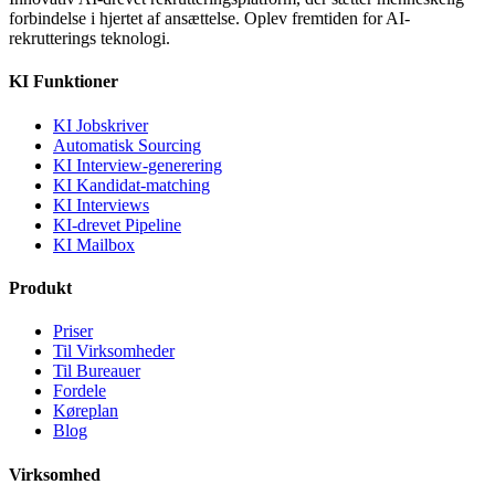
forbindelse i hjertet af ansættelse. Oplev fremtiden for AI-
rekrutterings teknologi.
KI Funktioner
KI Jobskriver
Automatisk Sourcing
KI Interview-generering
KI Kandidat-matching
KI Interviews
KI-drevet Pipeline
KI Mailbox
Produkt
Priser
Til Virksomheder
Til Bureauer
Fordele
Køreplan
Blog
Virksomhed