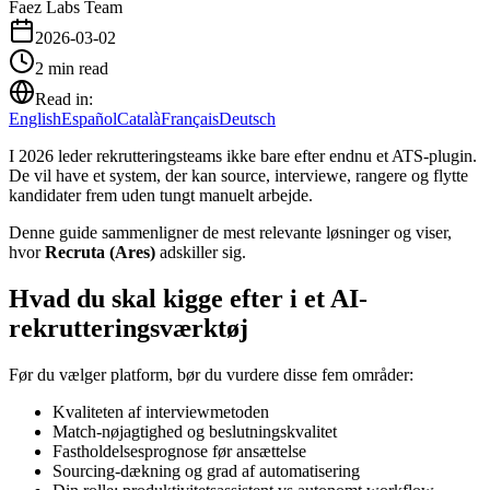
Faez Labs Team
2026-03-02
2
min read
Read in:
English
Español
Català
Français
Deutsch
I 2026 leder rekrutteringsteams ikke bare efter endnu et ATS-plugin.
De vil have et system, der kan source, interviewe, rangere og flytte
kandidater frem uden tungt manuelt arbejde.
Denne guide sammenligner de mest relevante løsninger og viser,
hvor
Recruta (Ares)
adskiller sig.
Hvad du skal kigge efter i et AI-
rekrutteringsværktøj
Før du vælger platform, bør du vurdere disse fem områder:
Kvaliteten af interviewmetoden
Match-nøjagtighed og beslutningskvalitet
Fastholdelsesprognose før ansættelse
Sourcing-dækning og grad af automatisering