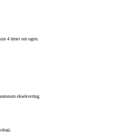
 kun 4 timer om ugen.
l autonom eksekvering.
ologi.