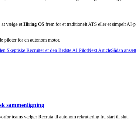
d at vælge et
Hiring OS
frem for et traditionelt ATS eller et simpelt AI-
.
de piloter for en autonom motor.
en Skeptiske Recruiter er den Bedste AI-Pilot
Next Article
Sådan ansætt
tisk sammenligning
for teams vælger Recruta til autonom rekruttering fra start til slut.