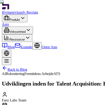
Hyris
previously Recruta
Produkt
Ares
Virksomhed
Ressourcer
Blog
Kontakt
Open App
Back to Blog
AI
Rekruttering
Fremtidens Arbejde
ATS
Udviklingen inden for Talent Acquisition: 
Faez Labs Team