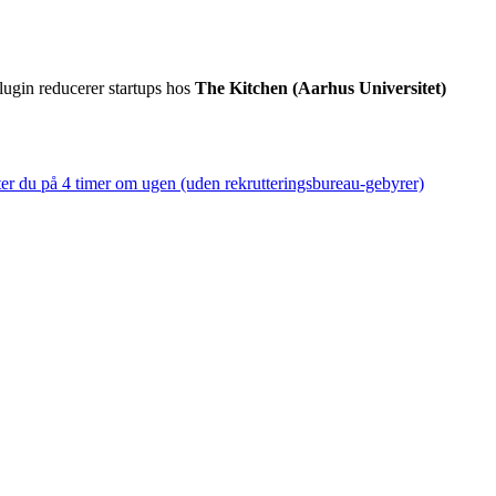
plugin reducerer startups hos
The Kitchen (Aarhus Universitet)
er du på 4 timer om ugen (uden rekrutteringsbureau-gebyrer)