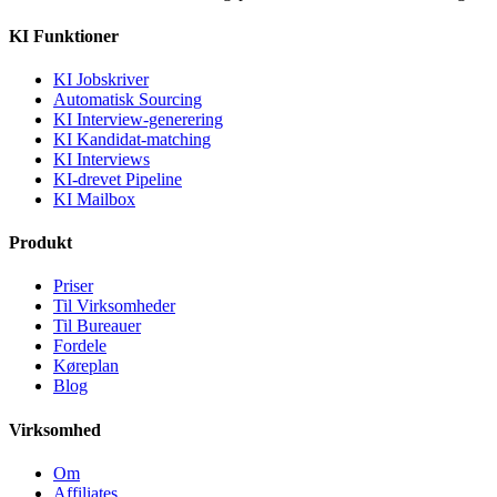
KI Funktioner
KI Jobskriver
Automatisk Sourcing
KI Interview-generering
KI Kandidat-matching
KI Interviews
KI-drevet Pipeline
KI Mailbox
Produkt
Priser
Til Virksomheder
Til Bureauer
Fordele
Køreplan
Blog
Virksomhed
Om
Affiliates