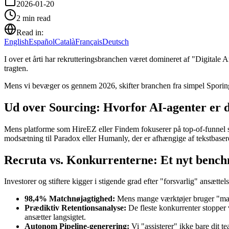
2026-01-20
2
min read
Read in:
English
Español
Català
Français
Deutsch
I over et årti har rekrutteringsbranchen været domineret af "Digital
tragten.
Mens vi bevæger os gennem 2026, skifter branchen fra simpel Sporing
Ud over Sourcing: Hvorfor AI-agenter er 
Mens platforme som HireEZ eller Findem fokuserer på top-of-funnel s
modsætning til Paradox eller Humanly, der er afhængige af tekstbasere
Recruta vs. Konkurrenterne: Et nyt benc
Investorer og stiftere kigger i stigende grad efter "forsvarlig" ansæ
98,4% Matchnøjagtighed:
Mens mange værktøjer bruger "mave
Prædiktiv Retentionsanalyse:
De fleste konkurrenter stopper
ansætter langsigtet.
Autonom Pipeline-generering:
Vi "assisterer" ikke bare dit te