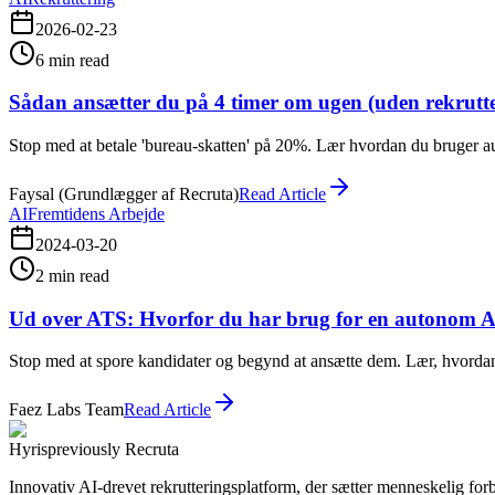
2026-02-23
6
min read
Sådan ansætter du på 4 timer om ugen (uden rekrutt
Stop med at betale 'bureau-skatten' på 20%. Lær hvordan du bruger au
Faysal (Grundlægger af Recruta)
Read Article
AI
Fremtidens Arbejde
2024-03-20
2
min read
Ud over ATS: Hvorfor du har brug for en autonom AI
Stop med at spore kandidater og begynd at ansætte dem. Lær, hvordan 
Faez Labs Team
Read Article
Hyris
previously Recruta
Innovativ AI-drevet rekrutteringsplatform, der sætter menneskelig forbi