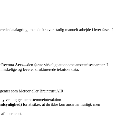
rede datalagring, men de kræver stadig manuelt arbejde i hver fase af
r Recruta
Ares
—den første virkeligt autonome ansættelsespartner. I
neskelige og leverer strukturerede tekniske data.
agenter som Mercor eller Braintrust AIR:
ity vetting gennem stemmeinteraktion.
andsynlighed)
for at sikre, at du ikke kun ansætter hurtigt, men
af internettet.