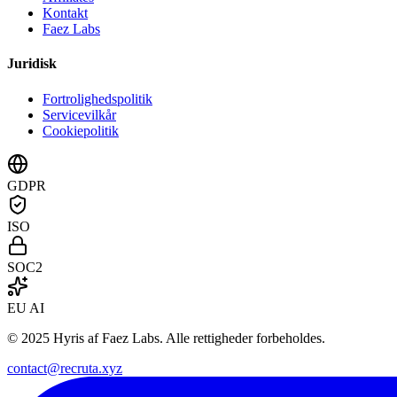
Kontakt
Faez Labs
Juridisk
Fortrolighedspolitik
Servicevilkår
Cookiepolitik
GDPR
ISO
SOC2
EU AI
© 2025 Hyris af Faez Labs. Alle rettigheder forbeholdes.
contact@recruta.xyz