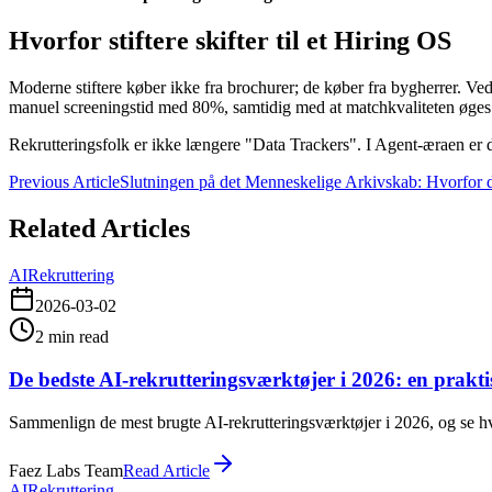
Hvorfor stiftere skifter til et Hiring OS
Moderne stiftere køber ikke fra brochurer; de køber fra bygherrer. Ve
manuel screeningstid med 80%, samtidig med at matchkvaliteten øges
Rekrutteringsfolk er ikke længere "Data Trackers". I Agent-æraen er 
Previous Article
Slutningen på det Menneskelige Arkivskab: Hvorfor d
Related Articles
AI
Rekruttering
2026-03-02
2
min read
De bedste AI-rekrutteringsværktøjer i 2026: en prak
Sammenlign de mest brugte AI-rekrutteringsværktøjer i 2026, og se hvor
Faez Labs Team
Read Article
AI
Rekruttering