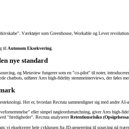
e Arkivskabe". Værktøjer som Greenhouse, Workable og Lever revolutione
 til
Autonom Eksekvering
.
den nye standard
ourcing, og Metaview fungerer som en "co-pilot" til noter, introducere
de chatbots, udfører Ares high-fidelity stemmeinterviews, der føles men
hmark
ttelsesteknologi. Her er, hvordan Recruta sammenligner sig med andre AI-
fornemmelse" eller simpel nøgleordsmatchning, giver Ares high-fidel
 ved "færdigheder". Recruta analyserer
Retentionsrisiko (Opsigelsess
am; vi eksekverer hele cyklussen fra JD-generering til sourcing på tværs 