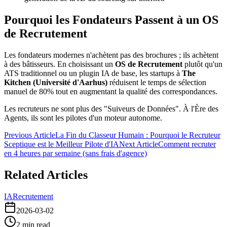
Pourquoi les Fondateurs Passent à un OS
de Recrutement
Les fondateurs modernes n'achètent pas des brochures ; ils achètent
à des bâtisseurs. En choisissant un
OS de Recrutement
plutôt qu'un
ATS traditionnel ou un plugin IA de base, les startups à
The
Kitchen (Université d'Aarhus)
réduisent le temps de sélection
manuel de 80% tout en augmentant la qualité des correspondances.
Les recruteurs ne sont plus des "Suiveurs de Données". À l'Ère des
Agents, ils sont les pilotes d'un moteur autonome.
Previous Article
La Fin du Classeur Humain : Pourquoi le Recruteur
Sceptique est le Meilleur Pilote d'IA
Next Article
Comment recruter
en 4 heures par semaine (sans frais d'agence)
Related Articles
IA
Recrutement
2026-03-02
2
min read