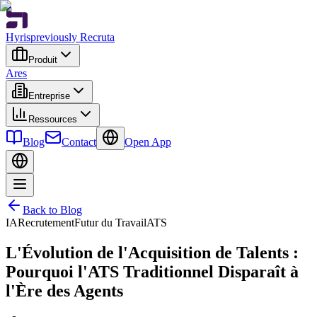
Hyris
previously Recruta
Produit
Ares
Entreprise
Ressources
Blog
Contact
Open App
Back to Blog
IA
Recrutement
Futur du Travail
ATS
L'Évolution de l'Acquisition de Talents :
Pourquoi l'ATS Traditionnel Disparaît à
l'Ère des Agents