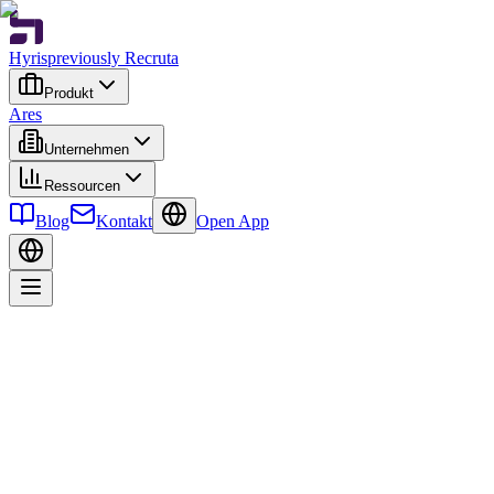
Hyris
previously Recruta
Produkt
Ares
Unternehmen
Ressourcen
Blog
Kontakt
Open App