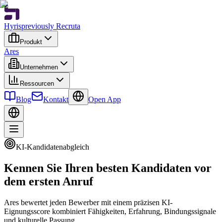
Hyris
previously Recruta
Produkt
Ares
Unternehmen
Ressourcen
Blog
Kontakt
Open App
KI-Kandidatenabgleich
Kennen Sie Ihren besten Kandidaten vor
dem ersten Anruf
Ares bewertet jeden Bewerber mit einem präzisen KI-
Eignungsscore kombiniert Fähigkeiten, Erfahrung, Bindungssignale
und kulturelle Passung.