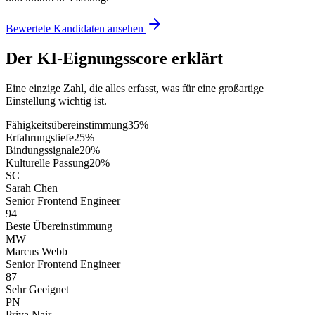
Bewertete Kandidaten ansehen
Der KI-Eignungsscore erklärt
Eine einzige Zahl, die alles erfasst, was für eine großartige
Einstellung wichtig ist.
Fähigkeitsübereinstimmung
35
%
Erfahrungstiefe
25
%
Bindungssignale
20
%
Kulturelle Passung
20
%
SC
Sarah Chen
Senior Frontend Engineer
94
Beste Übereinstimmung
MW
Marcus Webb
Senior Frontend Engineer
87
Sehr Geeignet
PN
Priya Nair