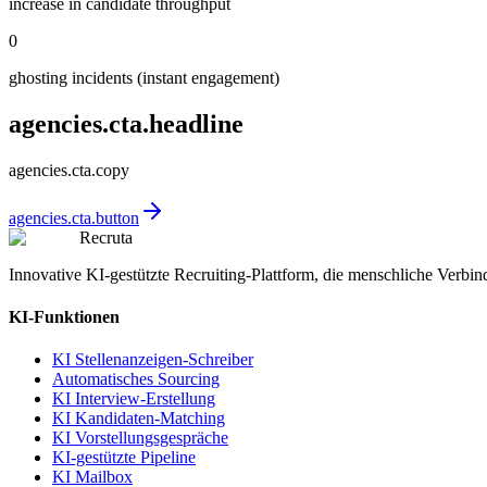
increase in candidate throughput
0
ghosting incidents (instant engagement)
agencies.cta.headline
agencies.cta.copy
agencies.cta.button
Recruta
Innovative KI-gestützte Recruiting-Plattform, die menschliche Verbind
KI-Funktionen
KI Stellenanzeigen-Schreiber
Automatisches Sourcing
KI Interview-Erstellung
KI Kandidaten-Matching
KI Vorstellungsgespräche
KI-gestützte Pipeline
KI Mailbox